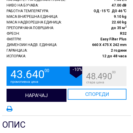
НИВО НА БУЧАВА:
47.00 dB
РАБОТНА ТЕМПЕРАТУРА:
ОД -15 ℃ ДО 46 ℃
МАСА ВНАТРЕШНА ЕДИНИЦА:
9.10 kg
МАСА НАДВОРЕШНА ЕДИНИЦА:
22.60 kg
2
ПРЕПОРАЧАНА ПОВРШИНА:
до 35 м
ФРЕОН:
R32
ФИЛТРИ:
Easy Filter Plus
ДИМЕНЗИИ НАДВ. ЕДИНИЦА:
660 X 475 X 242 mm
ГАРАНЦИЈА:
2 години
ИСПОРАКА:
12 до 48 часа
-10%
43.640
00
00
48.490
промотивна цена
стара цена
СПОРЕДИ
НАРАЧАЈ
ОПИС