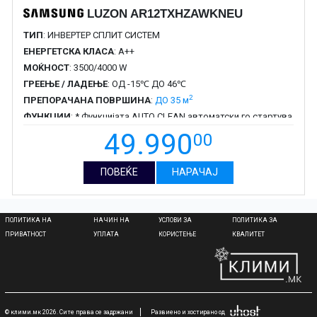
LUZON AR12TXHZAWKNEU
ТИП
: ИНВЕРТЕР СПЛИТ СИСТЕМ
ЕНЕРГЕТСКА КЛАСА
: A++
МОЌНОСТ
: 3500/4000 W
ГРЕЕЊЕ / ЛАДЕЊЕ
: ОД -15℃ ДО 46℃
2
ПРЕПОРАЧАНА ПОВРШИНА
:
ДО 35 м
ФУНКЦИИ
: * Функцијата AUTO CLEAN автоматски го стартува
вентилаторот за отстранување на прашина и влага во
49.990
00
разменувачот на топлина * EASY Filter Plus лоциран на
надворешната страна , одозгора , така што лесно може да
ГАРАНЦИЈА
: 2 ГОДИНИ
се извлече и исчисти
ПОВЕЌЕ
НАРАЧАЈ
ПОЛИТИКА НА
НАЧИН НА
УСЛОВИ ЗА
ПОЛИТИКА ЗА
ПРИВАТНОСТ
УПЛАТА
КОРИСТЕЊЕ
КВАЛИТЕТ
© клими.мк 2026. Сите права се задржани
Развиено и хостирано од