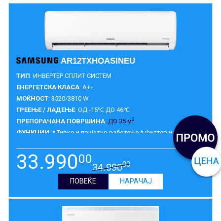
AR12TXHQASINEU
ТИП
: ИНВЕРТЕР СПЛИТ СИСТЕМ
ЕНЕРГЕТСКА КЛАСА
: A++
МОЌНОСТ
: 3520/3810 W
ГРЕЕЊЕ / ЛАДЕЊЕ
: ОД -15℃ ДО 46℃
2
ПРЕПОРАЧАНА ПОВРШИНА
:
ДО 35 м
ФУНКЦИИ
: * Тивко и пријатно работење * Филтер и пријатно
работење
ГАРАНЦИЈА
:
2 ГОДИНИ
33.990
00
00
34.990
ПОВЕЌЕ
НАРАЧАЈ