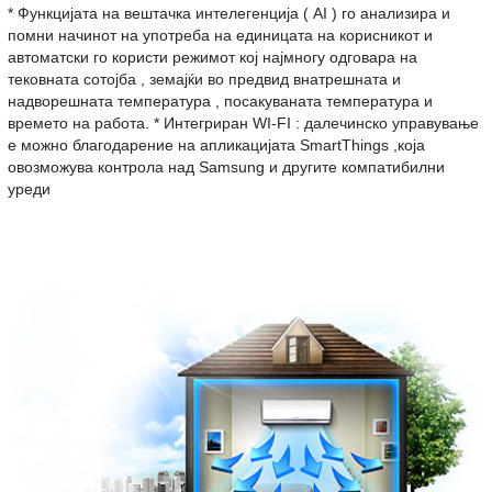
* Функцијата на вештачка интелегенција ( AI ) го анализира и
помни начинот на употреба на единицата на корисникот и
автоматски го користи режимот кој најмногу одговара на
тековната сотојба , земајќи во предвид внатрешната и
надворешната температура , посакуваната температура и
времето на работа. * Интегриран WI-FI : далечинско управување
е можно благодарение на апликацијата SmartThings ,која
овозможува контрола над Samsung и другите компатибилни
уреди