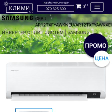
ПОВЕЌЕ ИНФОРМАЦИИ
0
00
070 325 300
CEBU
AR12TXFYAWKNEU/AR12TXFYAWKXE
ИНВЕРТЕР СПЛИТ СИСТЕМ
SAMSUNG