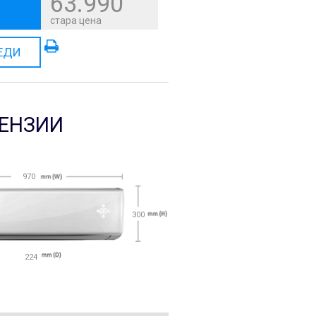
63.990
стара цена
ЕДИ
ЕНЗИИ
970
300
224