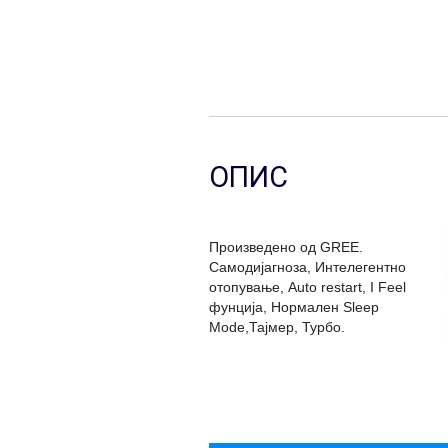
ОПИС
Произведено од GREE.
Самодијагноза, Интелегентно
отопување, Аuto restart, I Feel
фунција, Нормален Sleep
Mode,Тајмер, Турбо.