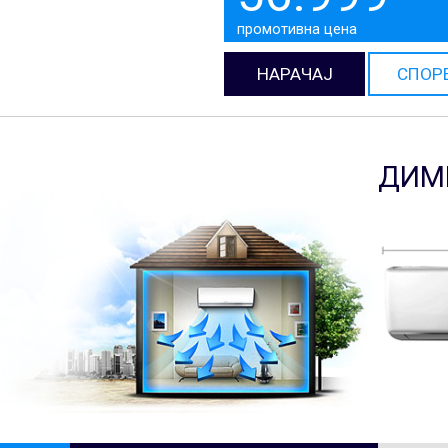
промотивна цена
НАРАЧАЈ
СПОР
ДИМ