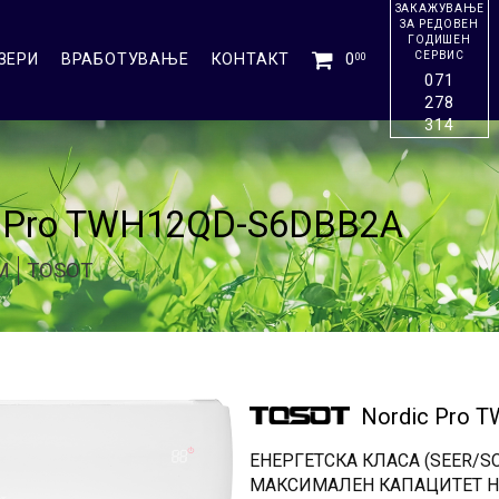
ЗАКАЖУВАЊЕ
ЗА РЕДОВЕН
ГОДИШЕН
СЕРВИС
ЗЕРИ
ВРАБОТУВАЊЕ
КОНТАКТ
0
00
071
278
314
c Pro TWH12QD-S6DBB2A
М
TOSOT
Nordic Pro 
ЕНЕРГЕТСКА КЛАСА (SEER/SC
МАКСИМАЛЕН КАПАЦИТЕТ Н