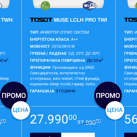
 TWH12AFBXB-K6DNA5A
MUSE LCLH PRO TWH12AFC-K6
ТИП
: ИНВЕРТЕР СПЛИТ СИСТЕМ
ТИП
:
ЕНЕРГЕТСКА КЛАСА
: A++
ЕНЕРГ
МОЌНОСТ
: 3510/3810 W
МОЌН
43℃
ГРЕЕЊЕ / ЛАДЕЊЕ
: ОД -25℃ ДО 50℃
ГРЕЕЊ
2
2
30 м
ПРЕПОРАЧАНА ПОВРШИНА
:
ДО 35 м
ПРЕП
.
ФУНКЦИИ
: Произведено од GREE.
ФУНК
Самодијагноза, интелегентно
Самоди
sleep
отопување, аuto restart, I Feel фунција,
отопува
нормален sleep mode,тајмер, turbo
Нормал
ГАРАНЦИЈА
:
3 ГОДИНИ
ГАРА
27.990
5
00
00
00
0
37.990