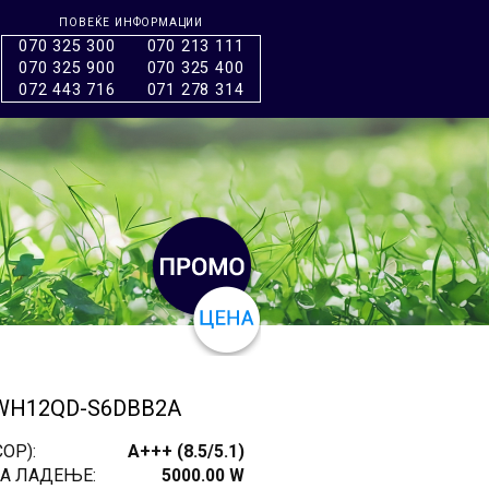
ПОВЕЌЕ ИНФОРМАЦИИ
070 325 300
070 213 111
070 325 900
070 325 400
072 443 716
071 278 314
TWH12QD-S6DBB2A
OP):
A+++ (8.5/5.1)
А ЛАДЕЊЕ:
5000.00 W