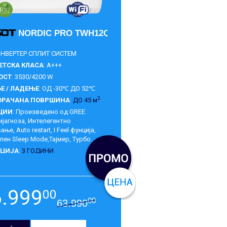
DNA5F
NORDIC PRO TWH12QD-S6DBB2A
 ИНВЕРТЕР СПЛИТ СИСТЕМ
ЕТСКА КЛАСА
: A+++
ОСТ
: 3530/4200 W
Е / ЛАДЕЊЕ
: ОД -30℃ ДО 52℃
2
ОРАЧАНА ПОВРШИНА
:
ДО 45 м
ЦИИ
: Произведено од GREE.
јагноза, Интелегентно
ње, Аuto restart, I Feel фунција,
ен Sleep Mode,Тајмер, Турбо.
НЦИЈА
:
3 ГОДИНИ
6.999
00
00
63.990