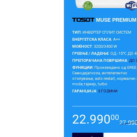
MUSE PREMIUM
ТИП
: ИНВЕРТЕР СПЛИТ СИСТЕМ
ЕНЕРГЕТСКА КЛАСА
: A++
МОЌНОСТ
: 3200/3400 W
ГРЕЕЊЕ / ЛАДЕЊЕ
: ОД -15℃ ДО 
ПРЕПОРАЧАНА ПОВРШИНА
:
ДО 
ФУНКЦИИ
: Произведено од GREE
Самодијагноза, интелегентно
отопување, аuto restart, нормален 
mode,тајмер, turbo
ГАРАНЦИЈА
:
3 ГОДИНИ
22.990
00
27.99