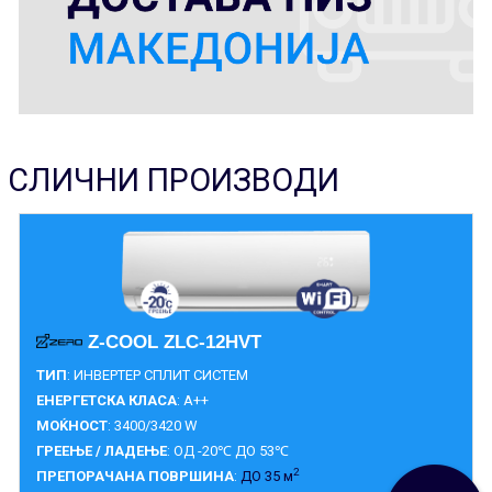
СЛИЧНИ ПРОИЗВОДИ
Z-COOL ZLC-12HVT
ТИП
: ИНВЕРТЕР СПЛИТ СИСТЕМ
ЕНЕРГЕТСКА КЛАСА
: A++
МОЌНОСТ
: 3400/3420 W
ГРЕЕЊЕ / ЛАДЕЊЕ
: ОД -20℃ ДО 53℃
2
ПРЕПОРАЧАНА ПОВРШИНА
:
ДО 35 м