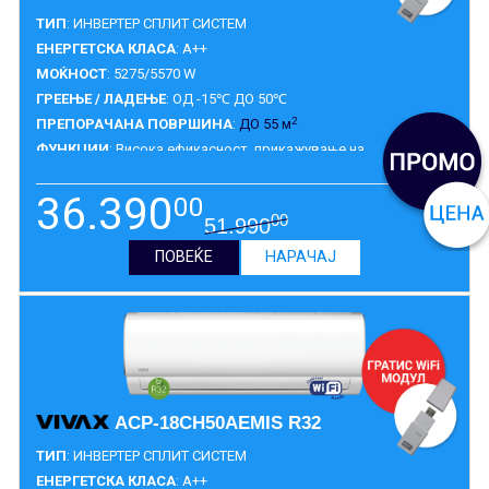
ТИП
: ИНВЕРТЕР СПЛИТ СИСТЕМ
ЕНЕРГЕТСКА КЛАСА
: A++
МОЌНОСТ
: 5275/5570 W
ГРЕЕЊЕ / ЛАДЕЊЕ
: ОД -15℃ ДО 50℃
2
ПРЕПОРАЧАНА ПОВРШИНА
:
ДО 55 м
ФУНКЦИИ
: Висока ефикасност, прикажување на
самодијагноза, индикатор за истекување на гасот за
разладување, 1W standby, турбо, заштита на вентил на
36.390
00
надворешна единица, интелегентно отопување, 12 Fan Speed,
ГАРАНЦИЈА
:
5 ГОДИНИ
00
51.990
безшумна опција, двосмерен одвод на кондензат, дигитален
екран.
ПОВЕЌЕ
НАРАЧАЈ
ACP-18CH50AEMIS R32
ТИП
: ИНВЕРТЕР СПЛИТ СИСТЕМ
ЕНЕРГЕТСКА КЛАСА
: A++