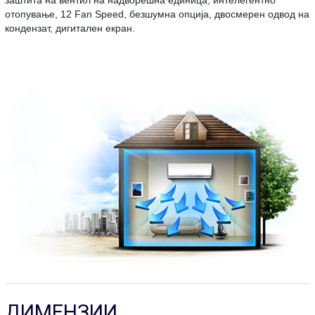
заштита на вентил на надворешна единица, интелегентно
отопување, 12 Fan Speed, безшумна опција, двосмерен одвод на
кондензат, дигитален екран.
ДИМЕНЗИИ