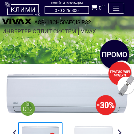
ПОВЕЌЕ ИНФОРМАЦИИ
0
00
070 325 300
ACP-18CH50AEQIS R32
ИНВЕРТЕР СПЛИТ СИСТЕМ
VIVAX