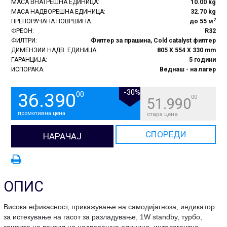
МАСА ВНАТРЕШНА ЕДИНИЦА:
10.00 kg
МАСА НАДВОРЕШНА ЕДИНИЦА:
32.70 kg
2
ПРЕПОРАЧАНА ПОВРШИНА:
до 55 м
ФРЕОН:
R32
ФИЛТРИ:
Филтер за прашина, Cold catalyst филтер
ДИМЕНЗИИ НАДВ. ЕДИНИЦА:
805 X 554 X 330 mm
ГАРАНЦИЈА:
5 години
ИСПОРАКА:
Веднаш - на лагер
-30%
36.390
00
00
51.990
промотивна цена
стара цена
СПОРЕДИ
НАРАЧАЈ
ОПИС
Висока ефикасност, прикажување на самодијагноза, индикатор
за истекување на гасот за разладување, 1W standby, турбо,