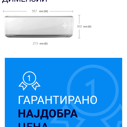
957
302
213