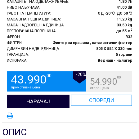
КАПАЦИТЕТ НА ОДВЛАЖНУВАЊЕ:
1.80 l/h
НИВО НА БУЧАВА:
41.00 dB
РАБОТНА ТЕМПЕРАТУРА:
ОД -20 ℃ ДО 50 ℃
МАСА ВНАТРЕШНА ЕДИНИЦА:
11.20 kg
МАСА НАДВОРЕШНА ЕДИНИЦА:
33.50 kg
2
ПРЕПОРАЧАНА ПОВРШИНА:
до 55 м
ФРЕОН:
R32
ФИЛТРИ:
Филтер за прашина , каталистички филтер
ДИМЕНЗИИ НАДВ. ЕДИНИЦА:
805 X 554 X 330 mm
ГАРАНЦИЈА:
5 години
ИСПОРАКА:
Веднаш - на лагер
-20%
43.990
00
00
54.990
промотивна цена
стара цена
СПОРЕДИ
НАРАЧАЈ
ОПИС