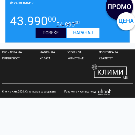
ФУНКЦИИ
: /
ГАРАНЦИЈА
:
5 ГОДИНИ
43.990
00
00
54.990
ПОВЕЌЕ
НАРАЧАЈ
ПОЛИТИКА НА
НАЧИН НА
УСЛОВИ ЗА
ПОЛИТИКА ЗА
ПРИВАТНОСТ
УПЛАТА
КОРИСТЕЊЕ
КВАЛИТЕТ
© клими.мк 2026. Сите права се задржани
Развиено и хостирано од