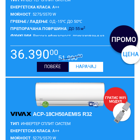
ЕНЕРГЕТСКА КЛАСА
: A++
МОЌНОСТ
: 5275/5570 W
ГРЕЕЊЕ / ЛАДЕЊЕ
: ОД -15℃ ДО 50℃
2
ПРЕПОРАЧАНА ПОВРШИНА
:
ДО 55 м
ФУНКЦИИ
: Висока ефикасност, прикажување на
самодијагноза, индикатор за истекување на гасот за
разладување, 1W standby, турбо, заштита на вентил на
36.390
00
надворешна единица, интелегентно отопување, 12 Fan Speed,
ГАРАНЦИЈА
:
5 ГОДИНИ
00
51.990
безшумна опција, двосмерен одвод на кондензат, дигитален
екран.
ПОВЕЌЕ
НАРАЧАЈ
ACP-18CH50AEMIS R32
ТИП
: ИНВЕРТЕР СПЛИТ СИСТЕМ
ЕНЕРГЕТСКА КЛАСА
: A++
МОЌНОСТ
: 5275/5570 W