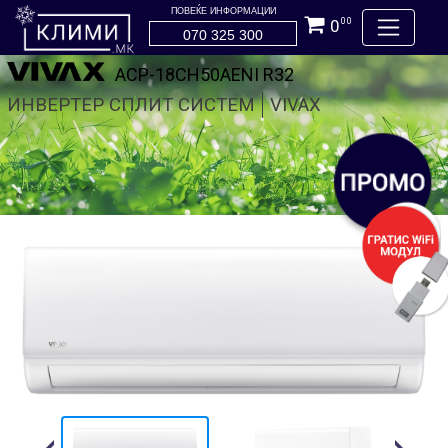
ПОВЕЌЕ ИНФОРМАЦИИ
0
00
070 325 300
ACP-18CH50AENI R32
ИНВЕРТЕР СПЛИТ СИСТЕМ
VIVAX