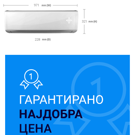
971
321
228