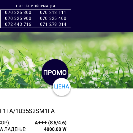
ПОВЕЌЕ ИНФОРМАЦИИ
070 325 300
070 213 111
070 325 900
070 325 400
072 443 716
071 278 314
SF1FA/1U35S2SM1FA
OP):
A+++ (8.5/4.6)
А ЛАДЕЊЕ:
4000.00 W