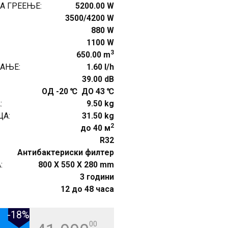
А ГРЕЕЊЕ:
5200.00 W
3500/4200 W
880 W
1100 W
3
650.00 m
АЊЕ:
1.60 l/h
39.00 dB
ОД -20 ℃ ДО 43 ℃
:
9.50 kg
А:
31.50 kg
2
до 40 м
R32
Антибактериски филтер
:
800 X 550 X 280 mm
3 години
12 до 48 часа
-18%
00