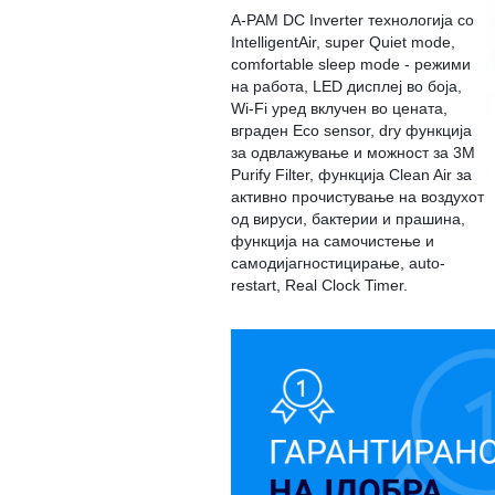
A-PAM DC Inverter технологија со
IntelligentAir, super Quiet mode,
comfortable sleep mode - режими
на работа, LED дисплеј во боја,
Wi-Fi уред вклучен во цената,
вграден Eco sensor, dry функција
за одвлажување и можност за 3М
Purify Filter, функција Clean Air за
активно прочистување на воздухот
од вируси, бактерии и прашина,
функција на самочистење и
самодијагностицирање, аuto-
restart, Real Clock Timer.