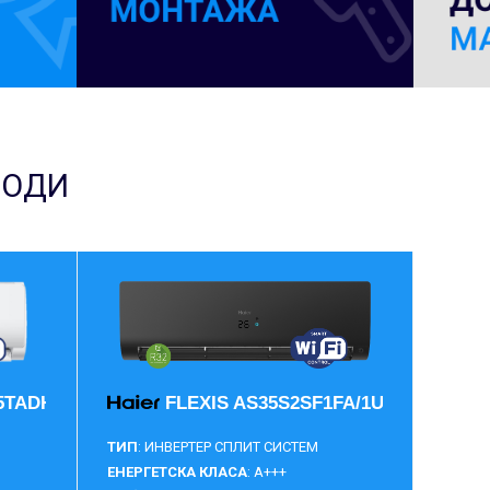
ВОДИ
5TADHRA-THC/1U35MEEFRA-1
FLEXIS AS35S2SF1FA/1U35S2SM1FA
ТИП
: ИНВЕРТЕР СПЛИТ СИСТЕМ
ЕНЕРГЕТСКА КЛАСА
: A+++